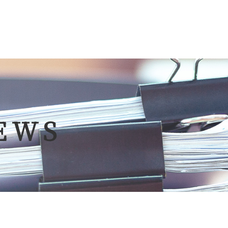
ポについて
クラサポ
EWS
ビス&料金
補助金
ポのコラム