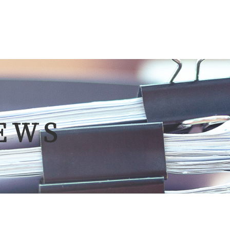
ポについて
クラサポ
EWS
ビス&料金
補助金
ポのコラム