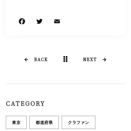
F
T
E
共
a
w
m
有
c
it
ai
e
t
l
b
e
BACK
NEXT
o
r
o
k
CATEGORY
東京
都道府県
クラファン