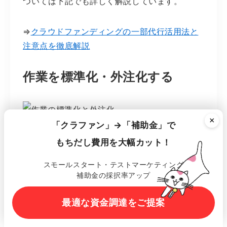
ついては下記でも詳しく解説しています。
⇒
クラウドファンディングの一部代行活用法と
注意点を徹底解説
作業を標準化・外注化する
×
「クラファン」→「補助金」で
リターンの履行は、
できる限り「誰でも対応で
もちだし費用を大幅カット！
きる」形に整えておくことが理想
です。
スモールスタート・テストマーケティング
補助金の採択率アップ
作業が属人化していると、少しの遅れや人手不
足で全体が止まってしまいます。
最適な資金調達をご提案
宛名ラベルの自動印刷や一括発送ツールの