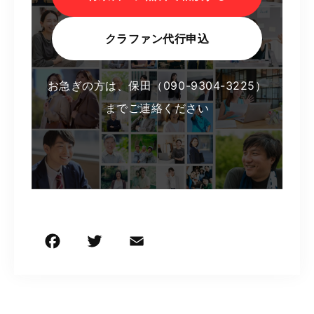
クラファン代行申込
お急ぎの方は、保田（090-9304-3225）
までご連絡ください
F
T
E
共
a
w
m
有
c
it
ai
e
t
l