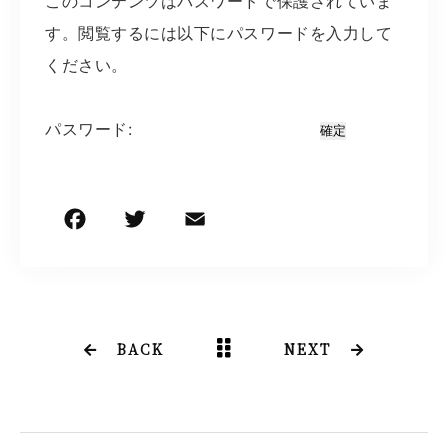
このコンテンツはパスワードで保護されていま
す。閲覧するには以下にパスワードを入力して
ください。
パスワード:
F
T
E
共
a
w
m
有
c
it
ai
e
t
l
b
e
BACK
NEXT
o
r
o
k