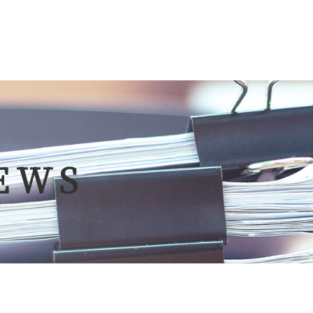
ポについて
クラサポ
EWS
ビス&料金
補助金
ポのコラム